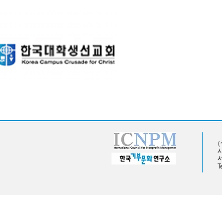
사
​
T